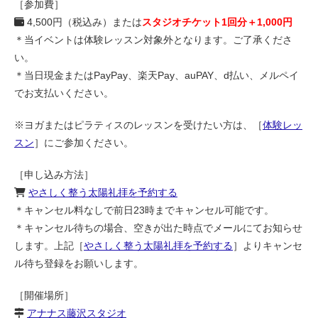
［参加費］
4,500円（税込み）または
スタジオチケット1回分＋1,000円
＊当イベントは体験レッスン対象外となります。ご了承くださ
い。
＊当日現金またはPayPay、楽天Pay、auPAY、d払い、メルペイ
でお支払いください。
※ヨガまたはピラティスのレッスンを受けたい方は、［
体験レッ
スン
］にご参加ください。
［申し込み方法］
やさしく整う太陽礼拝を予約する
＊キャンセル料なしで前日23時までキャンセル可能です。
＊キャンセル待ちの場合、空きが出た時点でメールにてお知らせ
します。上記［
やさしく整う太陽礼拝を予約する
］よりキャンセ
ル待ち登録をお願いします。
［開催場所］
アナナス藤沢スタジオ