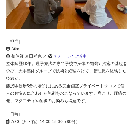
［担当］
Aiko
整体師 岩田尚也 ／
チアーライフ湘南
整体師歴10年。理学療法の専門学校で身体の知識や治癒の基礎を
学び、大手整体グループで技術と経験を得て、管理職を経験した
後独立。
藤沢駅徒歩5分の場所ににある完全個室プライベートサロンで個
人のお悩みに合わせた施術をおこなっています。肩こり、腰痛の
他、マタニティや産後のお悩みも得意です。
［日時］
7/20（月・祝）14:00-15:30（90分）