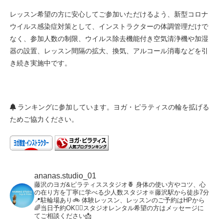
レッスン希望の方に安心してご参加いただけるよう、新型コロナ
ウイルス感染症対策として、インストラクターの体調管理だけで
なく、参加人数の制限、ウイルス除去機能付き空気清浄機や加湿
器の設置、レッスン間隔の拡大、換気、アルコール消毒などを引
き続き実施中です。
ランキングに参加しています。ヨガ・ピラティスの輪を拡げる
ためご協力ください。
ananas.studio_01
藤沢のヨガ&ピラティススタジオ🍍
身体の使い方やコツ、心
の在り方を丁寧に学べる少人数スタジオ🔆藤沢駅から徒歩7分
📍駐輪場あり🚲
体験レッスン、レッスンのご予約はHPから
🌈当日予約OK🙆‍♀️スタジオレンタル希望の方はメッセージに
てご相談ください📩