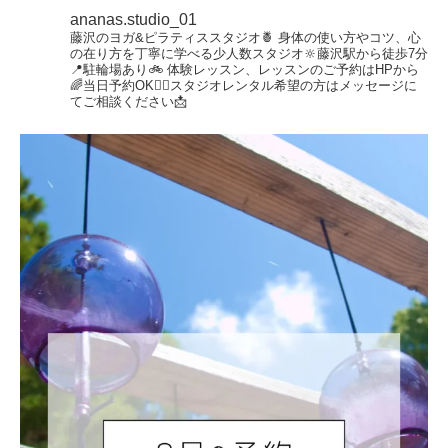
ananas.studio_01
藤沢のヨガ&ピラティススタジオ🍍
身体の使い方やコツ、心
の在り方を丁寧に学べる少人数スタジオ🔆藤沢駅から徒歩7分
📍駐輪場あり🚲
体験レッスン、レッスンのご予約はHPから
🌈当日予約OK🙆‍♀️スタジオレンタル希望の方はメッセージに
てご相談ください📩