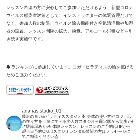
レッスン希望の方に安心してご参加いただけるよう、新型コロナ
ウイルス感染症対策として、インストラクターの体調管理だけで
なく、参加人数の制限、ウイルス除去機能付き空気清浄機や加湿
器の設置、レッスン間隔の拡大、換気、アルコール消毒などを引
き続き実施中です。
ランキングに参加しています。ヨガ・ピラティスの輪を拡げる
ためご協力ください。
ananas.studio_01
藤沢のヨガ&ピラティススタジオ🍍
身体の使い方やコツ、心
の在り方を丁寧に学べる少人数スタジオ🔆藤沢駅から徒歩7分
📍駐輪場あり🚲
体験レッスン、レッスンのご予約はHPから
🌈当日予約OK🙆‍♀️スタジオレンタル希望の方はメッセージに
てご相談ください📩