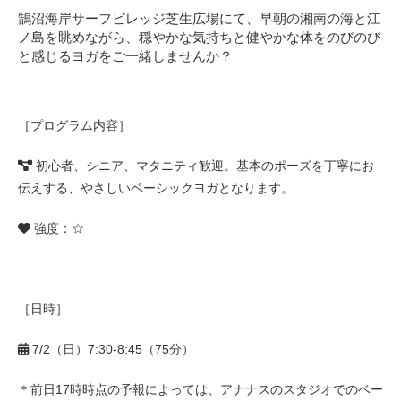
鵠沼海岸サーフビレッジ芝生広場にて、早朝の湘南の海と江
ノ島を眺めながら、穏やかな気持ちと健やかな体をのびのび
と感じるヨガをご一緒しませんか？
［プログラム内容］
初心者、シニア、マタニティ歓迎。基本のポーズを丁寧にお
伝えする、やさしいベーシックヨガとなります。
強度：☆
［日時］
7/2（日）7:30-8:45（75分）
＊前日17時時点の予報によっては、アナナスのスタジオでのベー