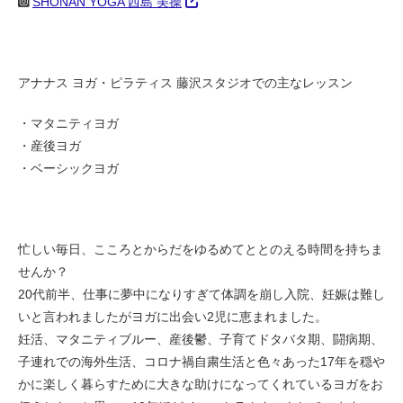
SHONAN YOGA 西島 美操
アナナス ヨガ・ピラティス 藤沢スタジオでの主なレッスン
・マタニティヨガ
・産後ヨガ
・ベーシックヨガ
忙しい毎日、こころとからだをゆるめてととのえる時間を持ちま
せんか？
20代前半、仕事に夢中になりすぎて体調を崩し入院、妊娠は難し
いと言われましたがヨガに出会い2児に恵まれました。
妊活、マタニティブルー、産後鬱、子育てドタバタ期、闘病期、
子連れでの海外生活、コロナ禍自粛生活と色々あった17年を穏や
かに楽しく暮らすために大きな助けになってくれているヨガをお