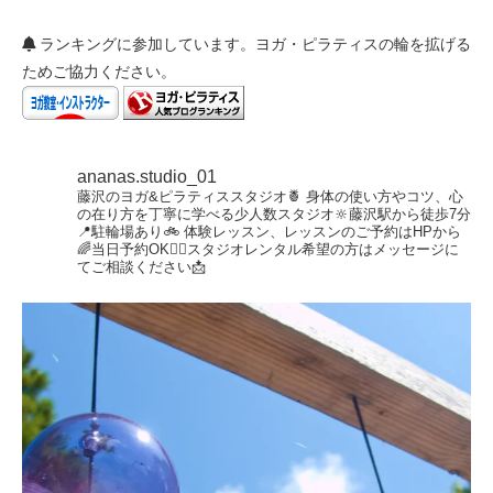
ランキングに参加しています。ヨガ・ピラティスの輪を拡げる
ためご協力ください。
ananas.studio_01
藤沢のヨガ&ピラティススタジオ🍍
身体の使い方やコツ、心
の在り方を丁寧に学べる少人数スタジオ🔆藤沢駅から徒歩7分
📍駐輪場あり🚲
体験レッスン、レッスンのご予約はHPから
🌈当日予約OK🙆‍♀️スタジオレンタル希望の方はメッセージに
てご相談ください📩