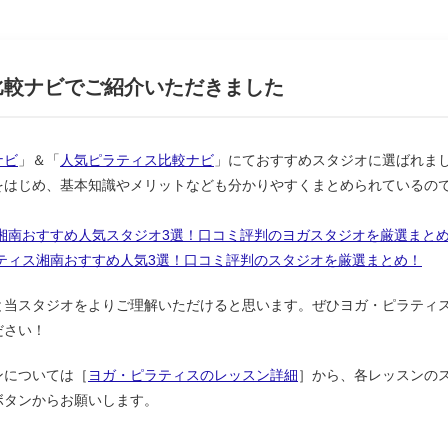
比較ナビでご紹介いただきました
ナビ
」＆「
人気ピラティス比較ナビ
」
にておすすめスタジオに選ばれま
をはじめ、
基本知識やメリットなども分かりやすくまとめられているの
ガ湘南おすすめ人気スタジオ3選！口コミ評判のヨガスタジオを厳選まと
ラティス湘南おすすめ人気3選！口コミ評判のスタジオを厳選まとめ！
と当スタジオをよりご理解いただけると思います。ぜひヨガ・ピラティ
ださい！
ンについては［
ヨガ・ピラティスのレッスン詳細
］から、各レッスンの
ボタンからお願いします。