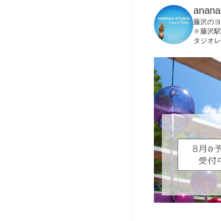
anana
藤沢のヨ
🔆藤沢
タジオレ