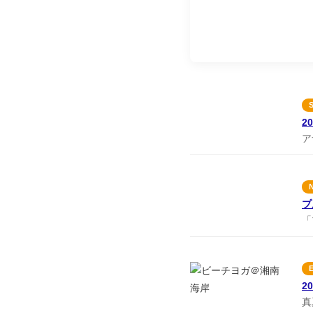
2
ア
プ
「
2
真