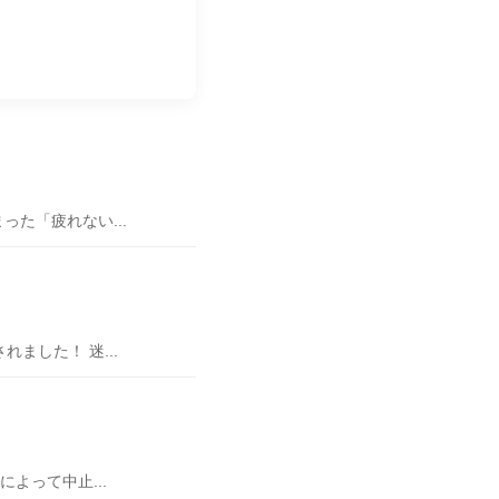
た「疲れない...
ました！ 迷...
よって中止...